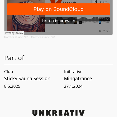
Märchenstunde No1
·
Märchenstunde No1
Part of
Club
Inititative
Sticky Sauna Session
Mingatrance
8
.
5
.
2025
27
.
1
.
2024